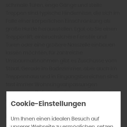
schmale Türen, enge Gänge und steile
Treppen sind typische Hindernisse, die sich im
Falle einer körperlichen Einschränkung als
große Hürde herausstellen. Egal, ob Sie einen
Treppenlift, einbruchsichere Fenster und
Türen oder eine größere Nasszelle einbauen
lassen möchten, für zahlreiche
Umbaumaßnahmen gibt es Zuschüsse vom
Staat. Gerade im Badezimmer, aber auch im
Treppenhaus und in Eingangsbereichen sind
fast immer Wohnungsanpassungen
notwendig. Dabei ist zu berücksichtigen, dass
der bisherige Wohnraum noch genügend
Cookie-Einstellungen
Freiraum zur individuellen Entfaltung lässt. Ziel
ist das sichere Wohnen auf einer Ebene, ohne
Um Ihnen einen idealen Besuch auf
Schwellen, steile Treppen und Engpässe.