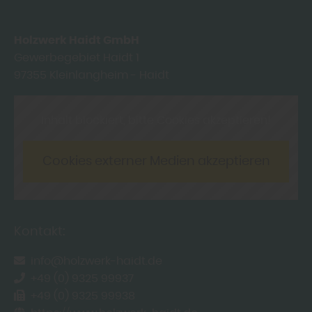
Holzwerk Haidt GmbH
Gewerbegebiet Haidt 1
97355
Kleinlangheim - Haidt
Inhalt blockiert, bitte Cookies akzeptieren!
Cookies externer Medien akzeptieren
Kontakt:
info@holzwerk-haidt.de
+49 (0) 9325 99937
+49 (0) 9325 99938