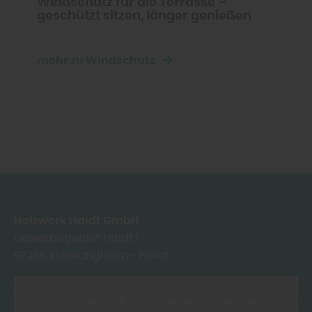
Windschutz für die Terrasse –
geschützt sitzen, länger genießen
mehr zu Windschutz
Holzwerk Haidt GmbH
Gewerbegebiet Haidt 1
97355
Kleinlangheim - Haidt
Inhalt blockiert, bitte Cookies akzeptieren!