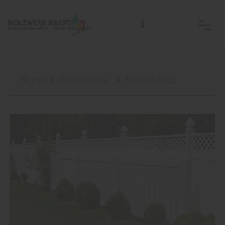
Abhol- und Anlieferzeiten sowie Telefonzeiten:
Home
Gartenholz
Sichtschutz