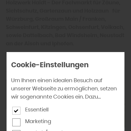
Holzwerk Haidt - Der Fachmarkt für Zäune,
Sichtschutz, Gartenzaun und Holzzaun für
Würzburg, Großraum Main / Franken,
Schweinfurt, Kitzingen, Ochsenfurt, Volkach,
sowie Dattelbach, Bad Windsheim, Neustadt
an der Aisch und Iphofen.
Cookie-Einstellungen
Um Ihnen einen idealen Besuch auf
unserer Webseite zu ermöglichen, setzen
wir sogenannte Cookies ein. Dazu
gehören unter anderem Cookies, die für
Essentiell
die Steuerung und den reibungslosen
Betrieb unserer kommerziellen
Marketing
Unternehmensseite notwendig sind.