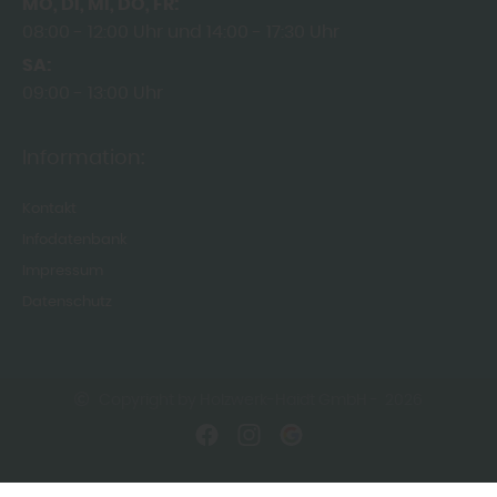
MO
DI
MI
DO
FR
08:00
12:00 Uhr
14:00
17:30 Uhr
SA
09:00
13:00 Uhr
Information:
Kontakt
Infodatenbank
Impressum
Datenschutz
Copyright by Holzwerk-Haidt GmbH - 2026