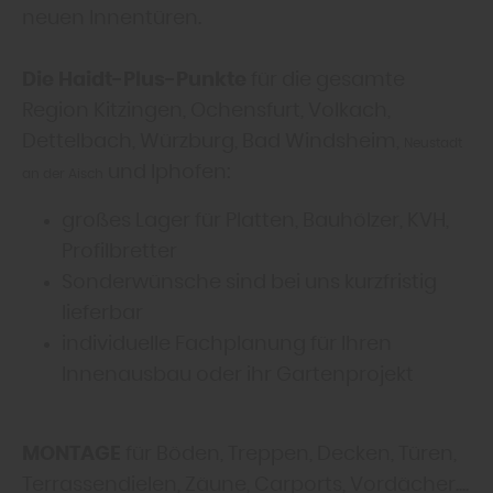
neuen Innentüren.
Die Haidt-Plus-Punkte
für die gesamte
Region Kitzingen, Ochensfurt, Volkach,
Dettelbach, Würzburg, Bad Windsheim,
Neustadt
und Iphofen:
an der Aisch
großes Lager für Platten, Bauhölzer, KVH,
Profilbretter
Sonderwünsche sind bei uns kurzfristig
lieferbar
individuelle Fachplanung für Ihren
Innenausbau oder ihr Gartenprojekt
MONTAGE
für Böden, Treppen, Decken, Türen,
Terrassendielen, Zäune, Carports, Vordächer....