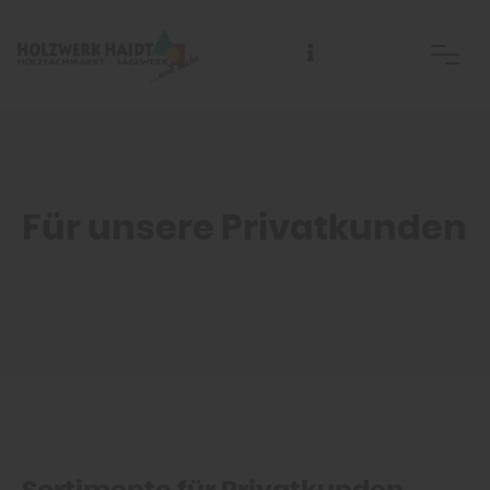
Abhol- und Anlieferzeiten sowie Telefonzeiten:
Für unsere Privatkunden