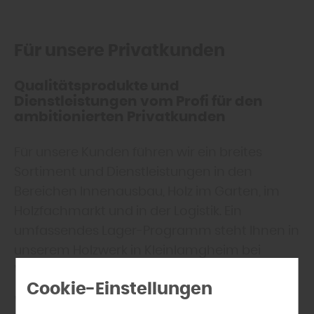
Für unsere Privatkunden
Qualitätsprodukte und
Dienstleistungen vom Profi für den
ambitionierten Privatkunden
Für unsere Kunden führen wir ein breites
Sortiment und Dienstleistungen in den
Bereichen Innenausbau, Holz im Garten, im
Holzfachmarkt und in der Logistik. Ein
umfassendes Lager-Programm steht Ihnen in
unserem Holzwerk in Kleinlamgheim bei
Würzburg zur Verfügung.
Cookie-Einstellungen
Wir führen für Sie ausschließlich qualitativ