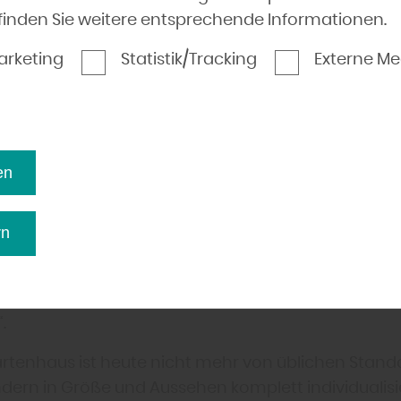
nen Gartenhäusern Wert auf eine großzügig gesch
finden Sie weitere entsprechende Informationen.
he gelegt. „Meist besteht das zeitgenössische Ga
n Raum, der je nach Anlass umgestaltet und genut
arketing
Statistik/Tracking
Externe Me
zwerk Haidt aus Kleinlangheim - Haidt.
t aus Kleinlangheim - Haidt weiter: „Das Gartenhau
in: Gerätehaus, Stauraum, Büro, Wohnraum oder Pa
en
hkeiten sind schier unendlich. Eine vorgelagerte T
röße, die Integration eines Toilettenraumes oder 
Anbau, der als Lagerraum genutzt werden kann, sind
rn
nbezahlbaren Träume, sondern schlichtweg eine
sfrage: „Möchte ich diese Ausstattung? Welche K
Worauf lege ich Wert und welche Nutzung steht im
.
rtenhaus ist heute nicht mehr von üblichen Stan
dern in Größe und Aussehen komplett individualisi