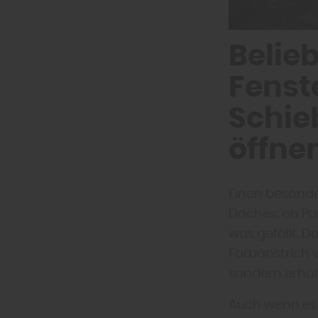
Belie
Fenste
Schie
öffne
Einen besonde
Daches: ob Pul
was gefällt. D
Farbanstrich w
sondern erhält
Auch wenn es 