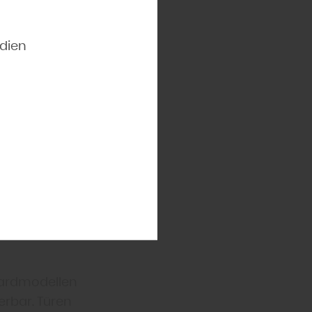
nittene
rtenhaus aus
zt werden
dien
s von heute
rtyraum – die
errasse in der
ein
 keine
omponenten
dardmodellen
erbar. Türen