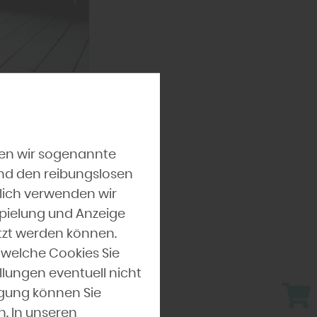
ne
üne
zen wir sogenannte
le pendeln aus
und den reibungslosen
n ländlicher
lich verwenden wir
e Ära in der
spielung und Anzeige
tzt werden können.
 welche Cookies Sie
rnes Design,
llungen eventuell nicht
hen zwei oder
ligung können Sie
 Mobiliar,
. In unseren