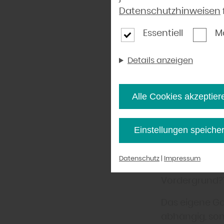
wird in moder
Datenschutzhinweisen
Innenraumfläc
einem einzige
Essentiell
M
kann.“, so Hol
Details anzeigen
Holzwerk Haid
kann alles se
Alle Cookies akzeptier
Nutzungsmöglic
gewünschten G
zusätzlicher 
Einstellungen speiche
utopischen, u
Entscheidung
Datenschutz
|
Impressum
brauche ich? 
Vordergrund?“
Das eigene Ga
abhängig, son