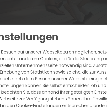
 mehr junge, moder
nstellungen
tädter zieht es ins Gr
 Besuch auf unserer Webseite zu ermöglichen, set
vom Lärm der Stadt und dem Stress des Alltags. Vie
ren unter anderem Cookies, die für die Steuerung 
hnung in der Stadtmitte in die Kleingartenanlage i
ziellen Unternehmensseite notwendig sind. Zusätz
rt hat der Generationswechsel längst eine völlig neu
rhebung von Statistiken sowie solche, die zur Aus
chitektur eingeläutet.
te auch nach dem Besuch unserer Webseite eingese
nstellungen können Sie selbst entscheiden, ob und
 Familien möchten auch im Garten nicht auf mode
 beachten Sie, dass anhand Ihrer getätigten Einste
d Individualität verzichten. Anstatt der früher üblic
 Webseite zur Verfügung stehen können. Ihre Einwil
 Räume, vollgestopft mit Gartengeräten oder altem
nd in den Cookie-Einstellungen entsprechend ändern