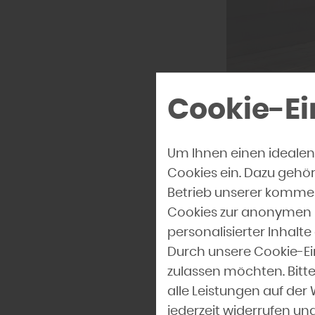
Immer
Cookie-Ei
Großs
Um Ihnen einen idealen
...– weit weg 
Cookies ein. Dazu gehö
der Altbau-Wo
Betrieb unserer kommer
Idylle. Und do
Cookies zur anonymen E
Gartenhaus-Ar
personalisierter Inhal
Durch unsere Cookie-Ei
Junge, urbane
zulassen möchten. Bitte
Flexibilität un
alle Leistungen auf der
drei beengten
jederzeit widerrufen u