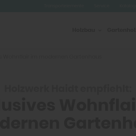
Transportelemente
Service
Katalo
Holzbau
Gartenhol
es Wohnflair im modernen Gartenhaus
Holzwerk Haidt empfiehlt:
lusives Wohnflai
dernen Gartenh