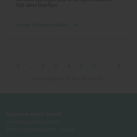
für den Garten
Lesen Sie mehr über ...
...
2
3
4
5
6
...
Kampagnen 28 bis 36 von 151
Holzwerk Haidt GmbH
Gewerbegebiet Haidt 1
97355
Kleinlangheim - Haidt