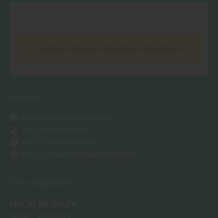
Inhalt blockiert, bitte Cookies akzeptieren!
Cookies externer Medien akzeptieren
Kontakt:
info@holzwerk-haidt.de
+49 (0) 9325 99937
+49 (0) 9325 99938
https://www.holzwerk-haidt.de
Öffnungszeiten:
MO
DI
MI
DO
FR
08:00
18:00 Uhr