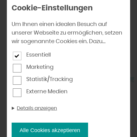
Cookie-Einstellungen
Um Ihnen einen idealen Besuch auf
unserer Webseite zu ermöglichen, setzen
wir sogenannte Cookies ein. Dazu
gehören unter anderem Cookies, die für
Essentiell
die Steuerung und den reibungslosen
Betrieb unserer kommerziellen
Marketing
Unternehmensseite notwendig sind.
Statistik/Tracking
Zusätzlich verwenden wir Cookies zur
Externe Medien
anonymen Erhebung von Statistiken
Innenausbau
|
Wand und Decke
sowie solche, die zur Ausspielung und
Kreative Wand- und
Details anzeigen
Anzeige personalisierter Inhalte auch
Deckengestaltung mit Holzpaneelen
nach dem Besuch unserer Webseite
eingesetzt werden können. Durch unsere
Alle Cookies akzeptieren
mehr erfahren
Cookie-Einstellungen können Sie selbst