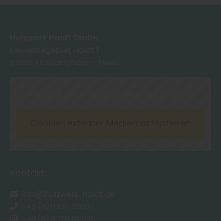
Holzwerk Haidt GmbH
Gewerbegebiet Haidt 1
97355
Kleinlangheim - Haidt
Inhalt blockiert, bitte Cookies akzeptieren!
Cookies externer Medien akzeptieren
Kontakt:
info@holzwerk-haidt.de
+49 (0) 9325 99937
+49 (0) 9325 99938