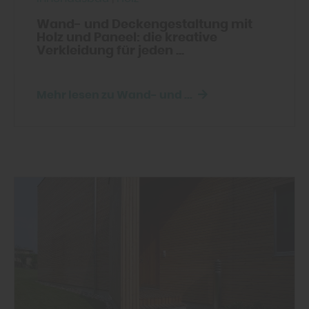
Verfügung stehen können. Ihre
Wand- und Deckengestaltung mit
Einwilligung können Sie jederzeit
Holz und Paneel: die kreative
widerrufen und in den Cookie-
Verkleidung für jeden ...
Einstellungen entsprechend ändern. In
unseren
Datenschutzhinweisen
finden Sie
Mehr lesen zu Wand- und ...
weitere entsprechende Informationen.